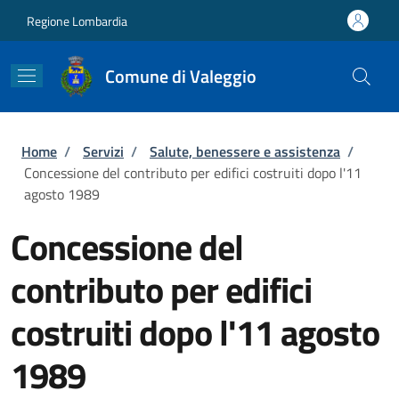
Salta al contenuto principale
Skip to footer content
Regione Lombardia
Comune di Valeggio
Briciole di pane
Home
/
Servizi
/
Salute, benessere e assistenza
/
Concessione del contributo per edifici costruiti dopo l'11
agosto 1989
Concessione del
contributo per edifici
costruiti dopo l'11 agosto
1989