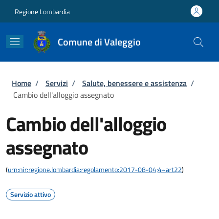
Salta al contenuto principale
Skip to footer content
Regione Lombardia
Comune di Valeggio
Briciole di pane
Home
/
Servizi
/
Salute, benessere e assistenza
/
Cambio dell'alloggio assegnato
Cambio dell'alloggio
assegnato
(
urn:nir:regione.lombardia:regolamento:2017-08-04;4~art22
)
Servizio attivo