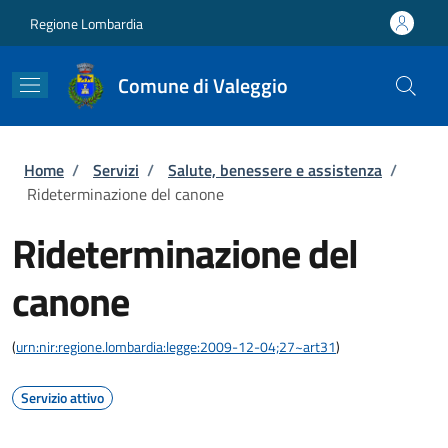
Salta al contenuto principale
Skip to footer content
Regione Lombardia
Comune di Valeggio
Briciole di pane
Home
/
Servizi
/
Salute, benessere e assistenza
/
Rideterminazione del canone
Rideterminazione del
canone
(
urn:nir:regione.lombardia:legge:2009-12-04;27~art31
)
Servizio attivo