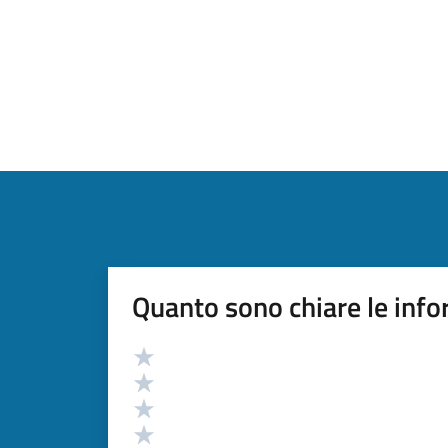
Quanto sono chiare le info
Valutazione
Valuta 5 stelle su 5
Valuta 4 stelle su 5
Valuta 3 stelle su 5
Valuta 2 stelle su 5