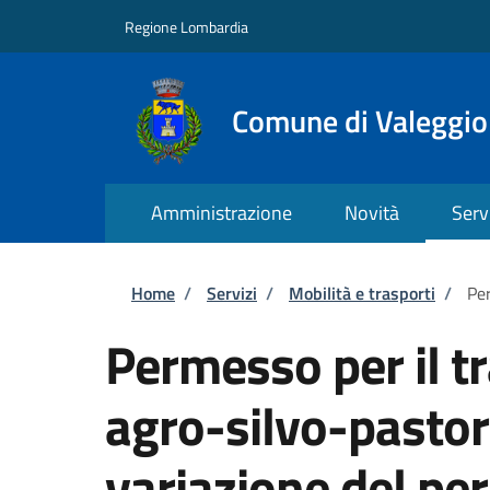
Salta al contenuto principale
Skip to footer content
Regione Lombardia
Comune di Valeggio
Amministrazione
Novità
Serv
Briciole di pane
Home
/
Servizi
/
Mobilità e trasporti
/
Per
Permesso per il tr
agro-silvo-pastor
variazione del p