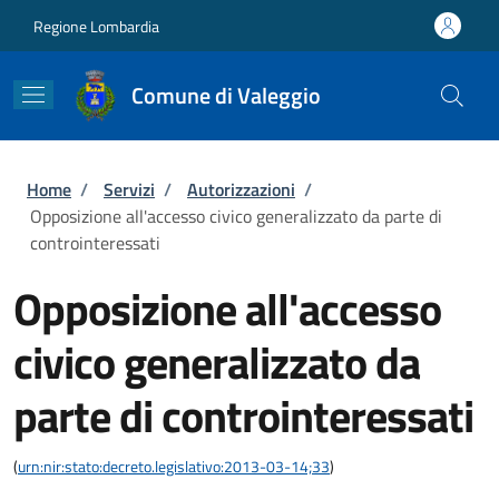
Salta al contenuto principale
Skip to footer content
Regione Lombardia
Comune di Valeggio
Briciole di pane
Home
/
Servizi
/
Autorizzazioni
/
Opposizione all'accesso civico generalizzato da parte di
controinteressati
Opposizione all'accesso
civico generalizzato da
parte di controinteressati
(
urn:nir:stato:decreto.legislativo:2013-03-14;33
)