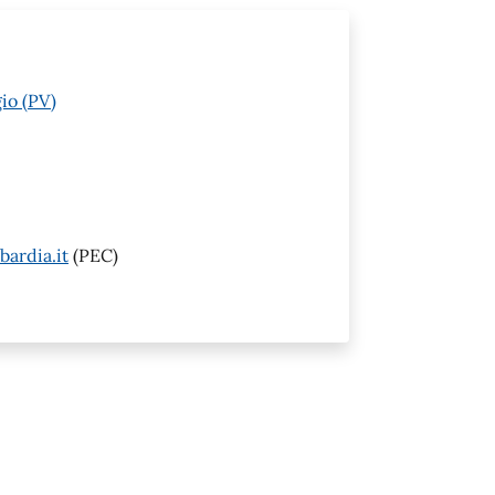
io (PV)
ardia.it
(PEC)