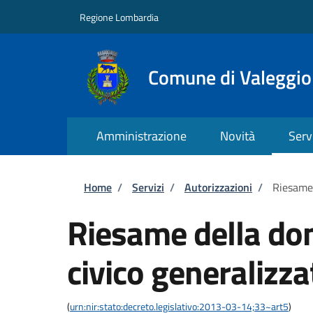
Salta al contenuto principale
Skip to footer content
Regione Lombardia
Comune di Valeggio
Amministrazione
Novità
Serv
Briciole di pane
Home
/
Servizi
/
Autorizzazioni
/
Riesame 
Riesame della do
civico generalizza
(
urn:nir:stato:decreto.legislativo:2013-03-14;33~art5
)