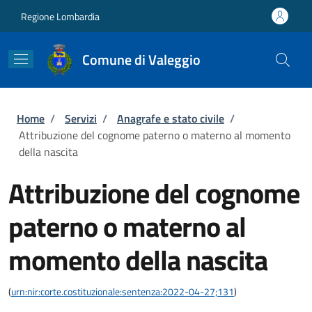
Salta al contenuto principale
Skip to footer content
Regione Lombardia
Comune di Valeggio
Briciole di pane
Home
/
Servizi
/
Anagrafe e stato civile
/
Attribuzione del cognome paterno o materno al momento
della nascita
Attribuzione del cognome
paterno o materno al
momento della nascita
(
urn:nir:corte.costituzionale:sentenza:2022-04-27;131
)