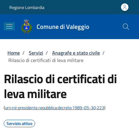
Salta al contenuto principale
Skip to footer content
Regione Lombardia
Comune di Valeggio
Briciole di pane
Home
/
Servizi
/
Anagrafe e stato civile
/
Rilascio di certificati di leva militare
Rilascio di certificati di
leva militare
(
urn:nir:presidente.repubblica:decreto:1989-05-30;223
)
Servizio attivo