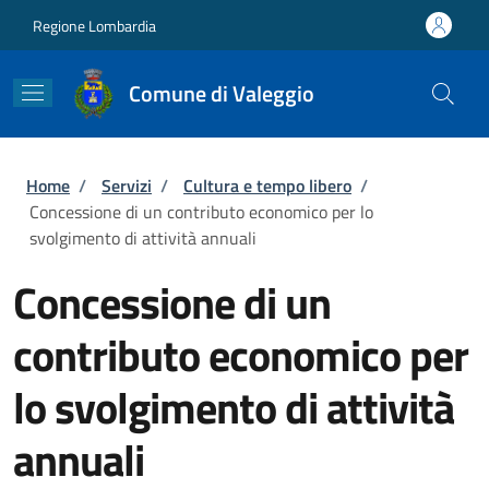
Salta al contenuto principale
Skip to footer content
Regione Lombardia
Comune di Valeggio
Briciole di pane
Home
/
Servizi
/
Cultura e tempo libero
/
Concessione di un contributo economico per lo
svolgimento di attività annuali
Concessione di un
contributo economico per
lo svolgimento di attività
annuali