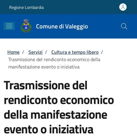
Salta al contenuto principale
Skip to footer content
Regione Lombardia
Comune di Valeggio
Briciole di pane
Home
/
Servizi
/
Cultura e tempo libero
/
Trasmissione del rendiconto economico della
manifestazione evento o iniziativa
Trasmissione del
rendiconto economico
della manifestazione
evento o iniziativa