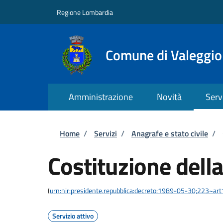
Salta al contenuto principale
Skip to footer content
Regione Lombardia
Comune di Valeggio
Amministrazione
Novità
Serv
Briciole di pane
Home
/
Servizi
/
Anagrafe e stato civile
/
Costituzione della
(
urn:nir:presidente.repubblica:decreto:1989-05-30;223~ar
Servizio attivo