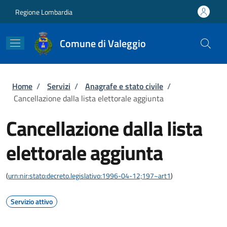
Salta al contenuto principale
Skip to footer content
Regione Lombardia
Comune di Valeggio
Briciole di pane
Home
/
Servizi
/
Anagrafe e stato civile
/
Cancellazione dalla lista elettorale aggiunta
Cancellazione dalla lista
elettorale aggiunta
(
urn:nir:stato:decreto.legislativo:1996-04-12;197~art1
)
Servizio attivo