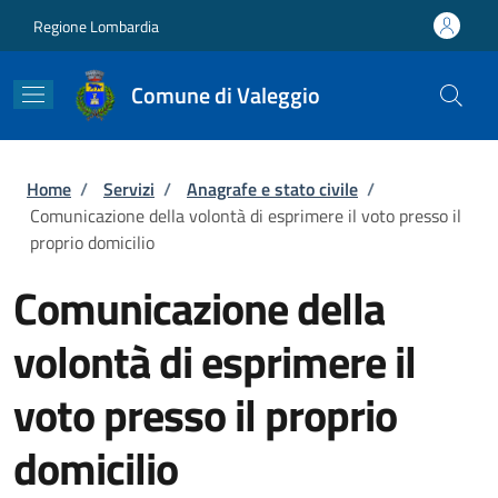
Salta al contenuto principale
Skip to footer content
Regione Lombardia
Comune di Valeggio
Briciole di pane
Home
/
Servizi
/
Anagrafe e stato civile
/
Comunicazione della volontà di esprimere il voto presso il
proprio domicilio
Comunicazione della
volontà di esprimere il
voto presso il proprio
domicilio