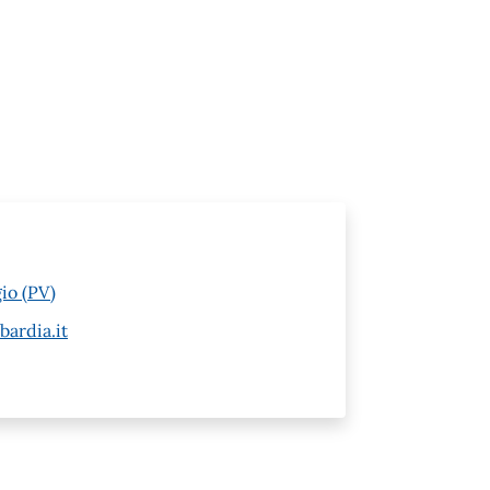
io (PV)
ardia.it