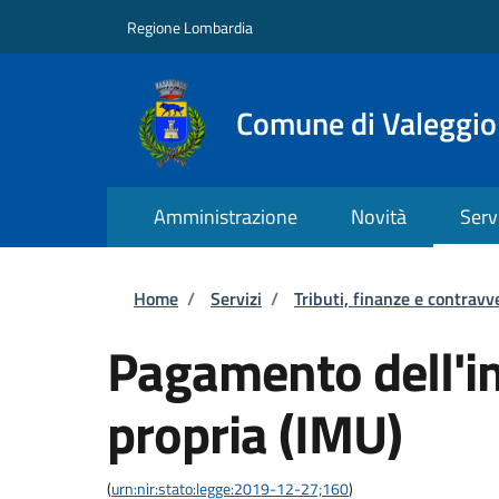
Salta al contenuto principale
Skip to footer content
Regione Lombardia
Comune di Valeggio
Amministrazione
Novità
Serv
Briciole di pane
Home
/
Servizi
/
Tributi, finanze e contravv
Pagamento dell'i
propria (IMU)
(
urn:nir:stato:legge:2019-12-27;160
)