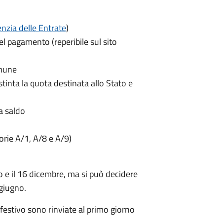
nzia delle Entrate
)
el pagamento (reperibile sul sito
omune
istinta la quota destinata allo Stato e
a saldo
gorie A/1, A/8 e A/9)
o e il 16 dicembre
, ma si può decidere
 giugno.
festivo sono rinviate al primo giorno