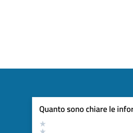
Quanto sono chiare le info
Valutazione
Valuta 5 stelle su 5
Valuta 4 stelle su 5