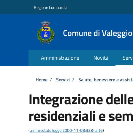
Salta al contenuto principale
Skip to footer content
Regione Lombardia
Comune di Valeggio
Amministrazione
Novità
Serv
Briciole di pane
Home
/
Servizi
/
Salute, benessere e assis
Integrazione delle
residenziali e sem
(
urn:nir:stato:legge:2000-11-08;328~art6
)