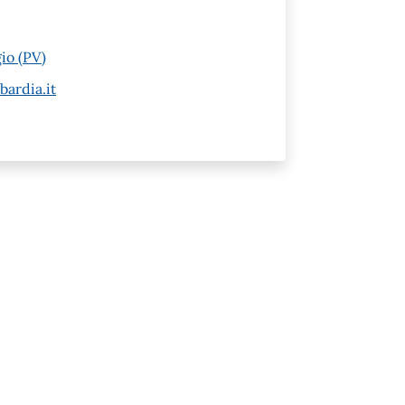
io (PV)
ardia.it