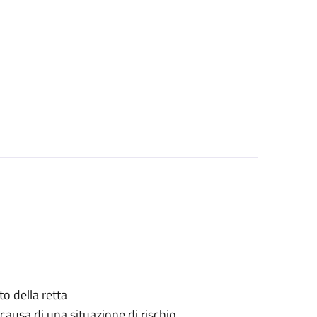
o della retta
causa di una situazione di rischio