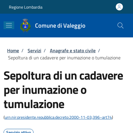
Salta al contenuto principale
Skip to footer content
Regione Lombardia
Comune di Valeggio
Briciole di pane
Home
/
Servizi
/
Anagrafe e stato civile
/
Sepoltura di un cadavere per inumazione o tumulazione
Sepoltura di un cadavere
per inumazione o
tumulazione
(
urn:nir:presidente.repubblica:decreto:2000-11-03;396~art74
)
Servizio attivo