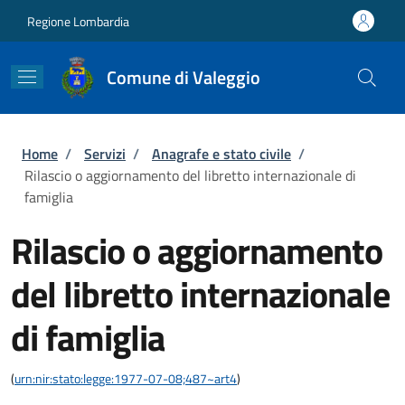
Salta al contenuto principale
Skip to footer content
Regione Lombardia
Comune di Valeggio
Briciole di pane
Home
/
Servizi
/
Anagrafe e stato civile
/
Rilascio o aggiornamento del libretto internazionale di
famiglia
Rilascio o aggiornamento
del libretto internazionale
di famiglia
(
urn:nir:stato:legge:1977-07-08;487~art4
)