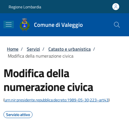
Salta al contenuto principale
Skip to footer content
Regione Lombardia
Comune di Valeggio
Briciole di pane
Home
/
Servizi
/
Catasto e urbanistica
/
Modifica della numerazione civica
Modifica della
numerazione civica
(
urn:nir:presidente.repubblica:decreto:1989-05-30;223~art43
)
Servizio attivo