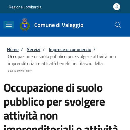
Salta al contenuto principale
Skip to footer content
Regione Lombardia
Comune di Valeggio
Briciole di pane
Home
/
Servizi
/
Imprese e commercio
/
Occupazione di suolo pubblico per svolgere attività non
imprenditoriali e attività benefiche: rilascio della
concessione
Occupazione di suolo
pubblico per svolgere
attività non
imprenditoriali e attività