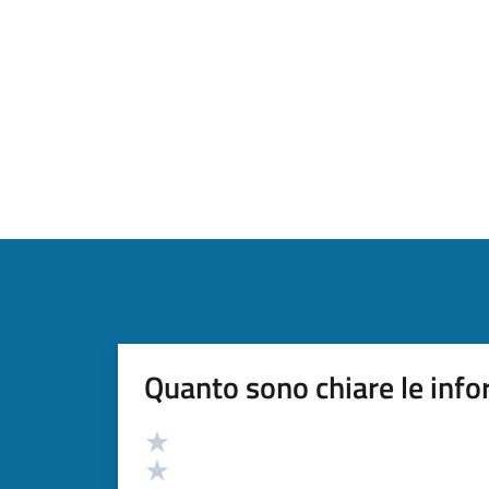
Quanto sono chiare le info
Valutazione
Valuta 5 stelle su 5
Valuta 4 stelle su 5