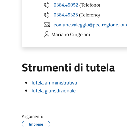
0384.49052
(Telefono)
0384.49328
(Telefono)
comune.valeggio@pec.regione.lomb
Mariano
Cingolani
Strumenti di tutela
Tutela amministrativa
Tutela giurisdizionale
Argomenti:
Imprese