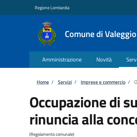
Salta al contenuto principale
Skip to footer content
Regione Lombardia
Comune di Valeggio
Amministrazione
Novità
Serv
Briciole di pane
Home
/
Servizi
/
Imprese e commercio
/
O
Occupazione di su
rinuncia alla con
(Regolamento comunale)