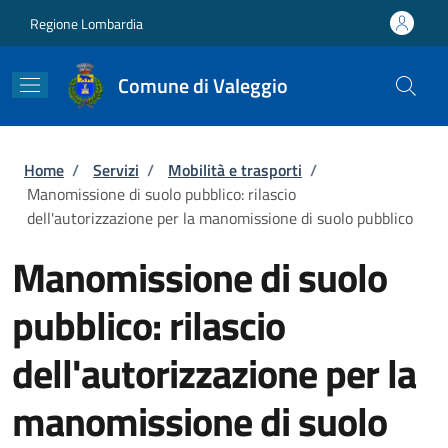
Salta al contenuto principale
Skip to footer content
Regione Lombardia
Comune di Valeggio
Briciole di pane
Home
/
Servizi
/
Mobilità e trasporti
/
Manomissione di suolo pubblico: rilascio
dell'autorizzazione per la manomissione di suolo pubblico
Manomissione di suolo
pubblico: rilascio
dell'autorizzazione per la
manomissione di suolo