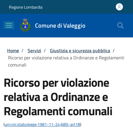
Salta al contenuto principale
Skip to footer content
Regione Lombardia
Comune di Valeggio
Briciole di pane
Home
/
Servizi
/
Giustizia e sicurezza pubblica
/
Ricorso per violazione relativa a Ordinanze e Regolamenti
comunali
Ricorso per violazione
relativa a Ordinanze e
Regolamenti comunali
(
urn:nir:stato:legge:1981-11-24;689~art18
)