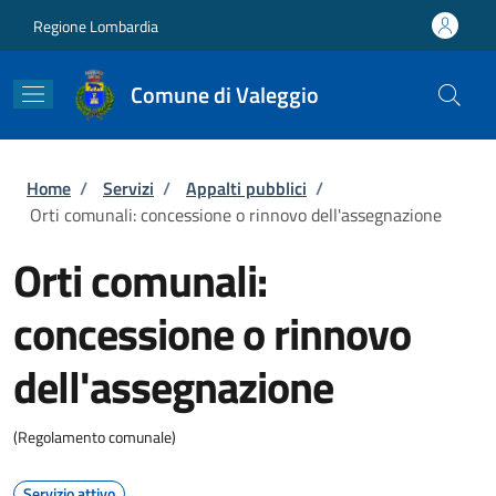
Salta al contenuto principale
Skip to footer content
Regione Lombardia
Comune di Valeggio
Briciole di pane
Home
/
Servizi
/
Appalti pubblici
/
Orti comunali: concessione o rinnovo dell'assegnazione
Orti comunali:
concessione o rinnovo
dell'assegnazione
(Regolamento comunale)
Servizio attivo