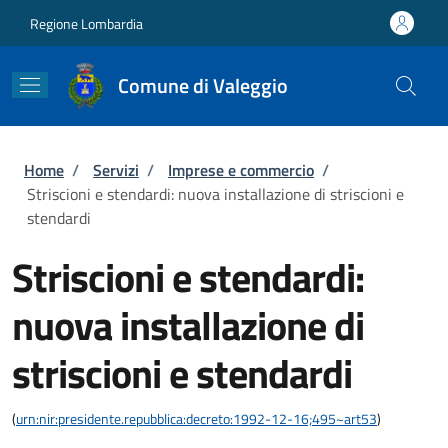
Salta al contenuto principale
Skip to footer content
Regione Lombardia
Comune di Valeggio
Briciole di pane
Home
/
Servizi
/
Imprese e commercio
/
Striscioni e stendardi: nuova installazione di striscioni e
stendardi
Striscioni e stendardi:
nuova installazione di
striscioni e stendardi
(
urn:nir:presidente.repubblica:decreto:1992-12-16;495~art53
)