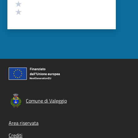
Valuta 2 stelle su 5
Valuta 1 stelle su 5
Comune di Valeggio
Footer menu
Area riservata
Crediti