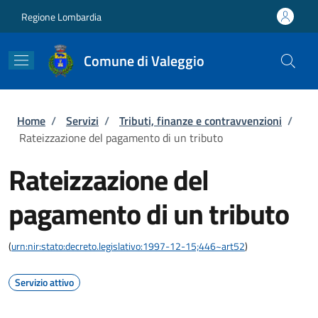
Salta al contenuto principale
Skip to footer content
Regione Lombardia
Comune di Valeggio
Briciole di pane
Home
/
Servizi
/
Tributi, finanze e contravvenzioni
/
Rateizzazione del pagamento di un tributo
Rateizzazione del
pagamento di un tributo
(
urn:nir:stato:decreto.legislativo:1997-12-15;446~art52
)
Servizio attivo