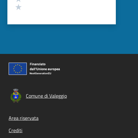
Valuta 1 stelle su 5
Comune di Valeggio
Footer menu
Area riservata
Crediti