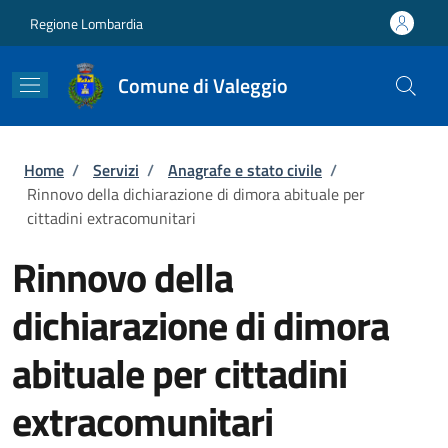
Salta al contenuto principale
Skip to footer content
Regione Lombardia
Comune di Valeggio
Briciole di pane
Home
/
Servizi
/
Anagrafe e stato civile
/
Rinnovo della dichiarazione di dimora abituale per
cittadini extracomunitari
Rinnovo della
dichiarazione di dimora
abituale per cittadini
extracomunitari