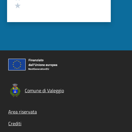
Valuta 1 stelle su 5
Comune di Valeggio
Footer menu
Area riservata
Crediti