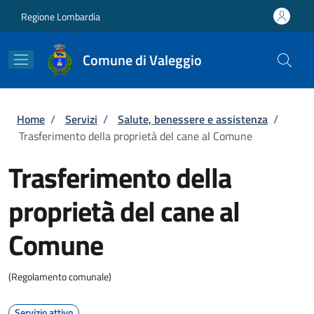
Salta al contenuto principale
Skip to footer content
Regione Lombardia
Comune di Valeggio
Briciole di pane
Home
/
Servizi
/
Salute, benessere e assistenza
/
Trasferimento della proprietà del cane al Comune
Trasferimento della
proprietà del cane al
Comune
(Regolamento comunale)
Servizio attivo