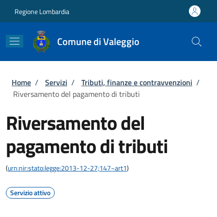
Salta al contenuto principale
Skip to footer content
Regione Lombardia
Comune di Valeggio
Briciole di pane
Home
/
Servizi
/
Tributi, finanze e contravvenzioni
/
Riversamento del pagamento di tributi
Riversamento del
pagamento di tributi
(
urn:nir:stato:legge:2013-12-27;147~art1
)
Servizio attivo