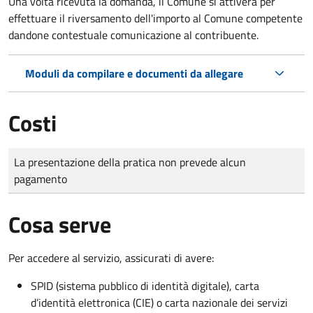
Una volta ricevuta la domanda, il Comune si attiverà per
effettuare il riversamento dell'importo al Comune competente
dandone contestuale comunicazione al contribuente.
Moduli da compilare e documenti da allegare
Costi
Tipo di pagamento
Importo
La presentazione della pratica non prevede alcun
pagamento
Cosa serve
Per accedere al servizio, assicurati di avere:
SPID (sistema pubblico di identità digitale), carta
d’identità elettronica (CIE) o carta nazionale dei servizi