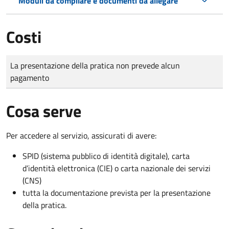
Moduli da compilare e documenti da allegare
Costi
Tipo di pagamento
Importo
La presentazione della pratica non prevede alcun
pagamento
Cosa serve
Per accedere al servizio, assicurati di avere:
SPID (sistema pubblico di identità digitale), carta
d’identità elettronica (CIE) o carta nazionale dei servizi
(CNS)
tutta la documentazione prevista per la presentazione
della pratica.