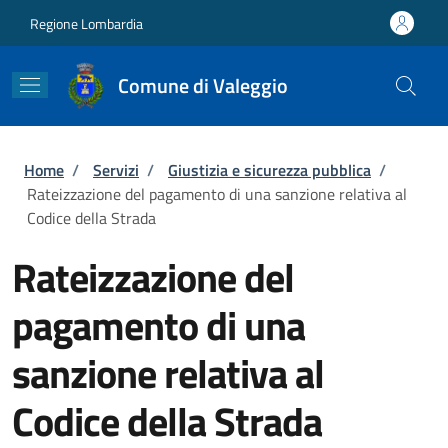
Salta al contenuto principale
Skip to footer content
Regione Lombardia
Comune di Valeggio
Briciole di pane
Home
/
Servizi
/
Giustizia e sicurezza pubblica
/
Rateizzazione del pagamento di una sanzione relativa al
Codice della Strada
Rateizzazione del
pagamento di una
sanzione relativa al
Codice della Strada