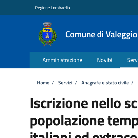
Salta al contenuto principale
Skip to footer content
Regione Lombardia
Comune di Valeggio
Amministrazione
Novità
Serv
Briciole di pane
Home
/
Servizi
/
Anagrafe e stato civile
/
Iscrizione nello s
popolazione tempo
italiani ed extrac