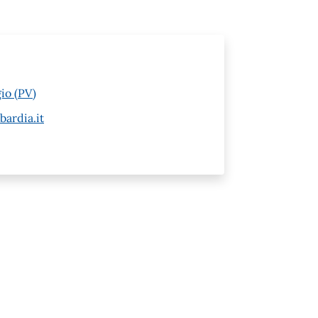
io (PV)
ardia.it