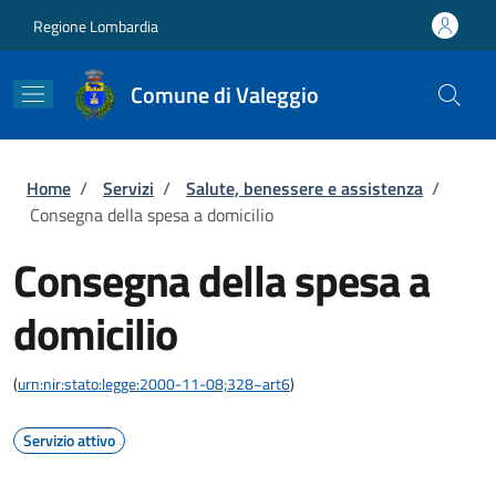
Salta al contenuto principale
Skip to footer content
Regione Lombardia
Comune di Valeggio
Briciole di pane
Home
/
Servizi
/
Salute, benessere e assistenza
/
Consegna della spesa a domicilio
Consegna della spesa a
domicilio
(
urn:nir:stato:legge:2000-11-08;328~art6
)
Servizio attivo