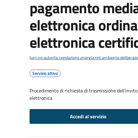
pagamento media
elettronica ordina
elettronica certifi
(
urn:nir:autorita.regolazione.energia.reti.ambiente:deliber
Servizio attivo
Procedimento di richiesta di trasmissione dell’invit
elettronica
Accedi al servizio