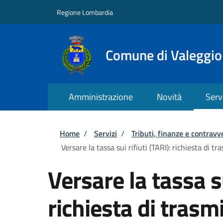
Salta al contenuto principale
Skip to footer content
Regione Lombardia
Comune di Valeggio
Amministrazione
Novità
Serv
Briciole di pane
Home
/
Servizi
/
Tributi, finanze e contravv
Versare la tassa sui rifiuti (TARI): richiesta di 
Versare la tassa su
richiesta di trasmi