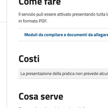
Come fare
Il servizio può essere attivato presentando tutta
in formato PDF.
Moduli da compilare e documenti da allegar
Costi
Tipo di pagamento
Importo
La presentazione della pratica non prevede al
Cosa serve