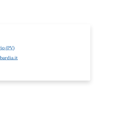
io (PV)
ardia.it