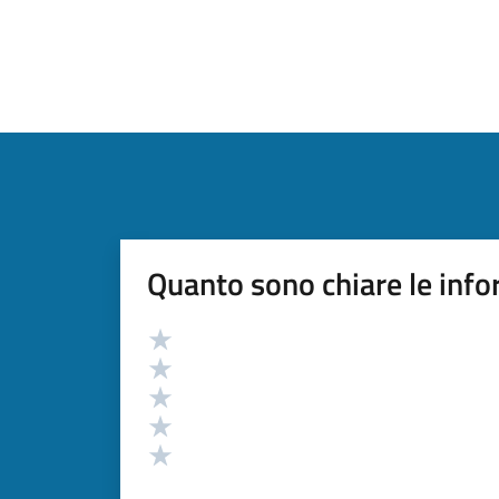
Quanto sono chiare le info
Valutazione
Valuta 5 stelle su 5
Valuta 4 stelle su 5
Valuta 3 stelle su 5
Valuta 2 stelle su 5
Valuta 1 stelle su 5