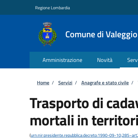
Salta al contenuto principale
Skip to footer content
Regione Lombardia
Comune di Valeggio
Amministrazione
Novità
Serv
Briciole di pane
Home
/
Servizi
/
Anagrafe e stato civile
/
Trasporto di cadav
mortali in territor
(
urn:nir:presidente.repubblica:decreto:1990-09-10;285~ar