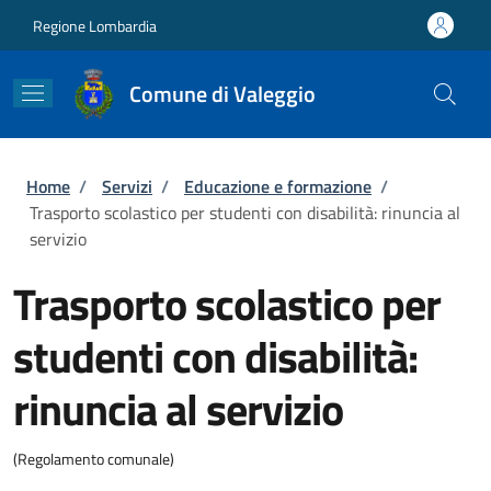
Salta al contenuto principale
Skip to footer content
Regione Lombardia
Comune di Valeggio
Briciole di pane
Home
/
Servizi
/
Educazione e formazione
/
Trasporto scolastico per studenti con disabilità: rinuncia al
servizio
Trasporto scolastico per
studenti con disabilità:
rinuncia al servizio
(Regolamento comunale)