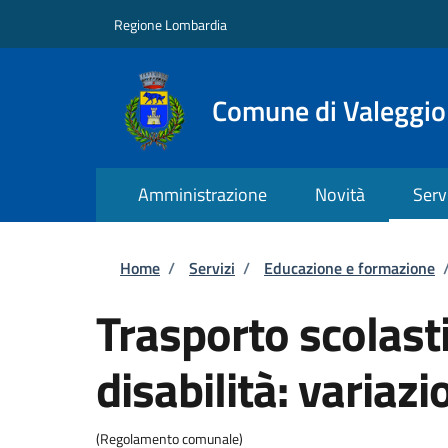
Salta al contenuto principale
Skip to footer content
Regione Lombardia
Comune di Valeggio
Amministrazione
Novità
Serv
Briciole di pane
Home
/
Servizi
/
Educazione e formazione
Trasporto scolast
disabilità: variazi
(Regolamento comunale)