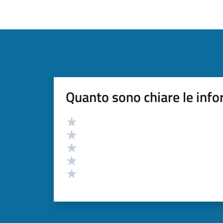
Quanto sono chiare le info
Valutazione
Valuta 5 stelle su 5
Valuta 4 stelle su 5
Valuta 3 stelle su 5
Valuta 2 stelle su 5
Valuta 1 stelle su 5