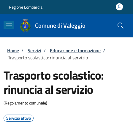
Salta al contenuto principale
Skip to footer content
Regione Lombardia
Comune di Valeggio
Briciole di pane
Home
/
Servizi
/
Educazione e formazione
/
Trasporto scolastico: rinuncia al servizio
Trasporto scolastico:
rinuncia al servizio
(Regolamento comunale)
Servizio attivo