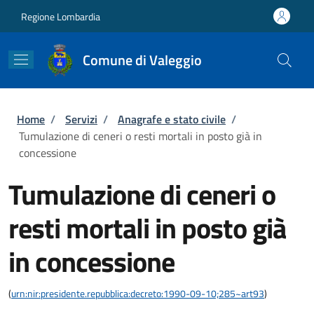
Salta al contenuto principale
Skip to footer content
Regione Lombardia
Comune di Valeggio
Briciole di pane
Home
/
Servizi
/
Anagrafe e stato civile
/
Tumulazione di ceneri o resti mortali in posto già in
concessione
Tumulazione di ceneri o
resti mortali in posto già
in concessione
(
urn:nir:presidente.repubblica:decreto:1990-09-10;285~art93
)