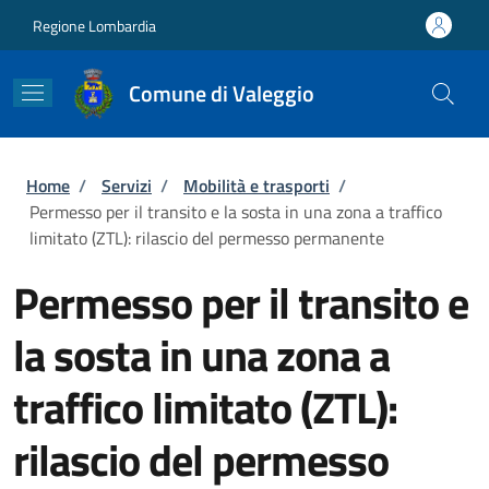
Salta al contenuto principale
Skip to footer content
Regione Lombardia
Comune di Valeggio
Briciole di pane
Home
/
Servizi
/
Mobilità e trasporti
/
Permesso per il transito e la sosta in una zona a traffico
limitato (ZTL): rilascio del permesso permanente
Permesso per il transito e
la sosta in una zona a
traffico limitato (ZTL):
rilascio del permesso