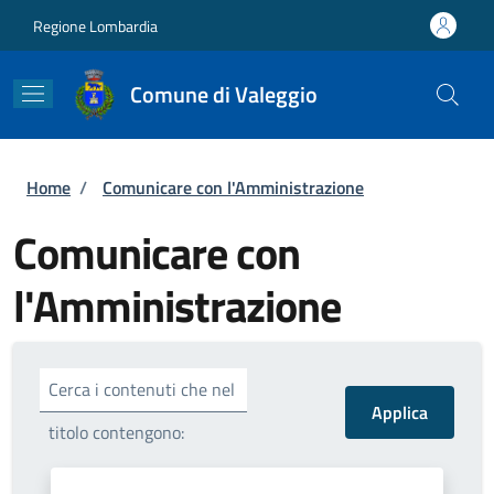
Salta al contenuto principale
Skip to footer content
Regione Lombardia
Comune di Valeggio
Briciole di pane
Home
/
Comunicare con l'Amministrazione
Comunicare con
l'Amministrazione
Cerca i contenuti che nel
titolo contengono: