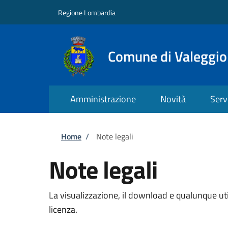
Salta al contenuto principale
Skip to footer content
Regione Lombardia
Comune di Valeggio
Amministrazione
Novità
Serv
Briciole di pane
Home
/
Note legali
Note legali
La visualizzazione, il download e qualunque util
licenza.