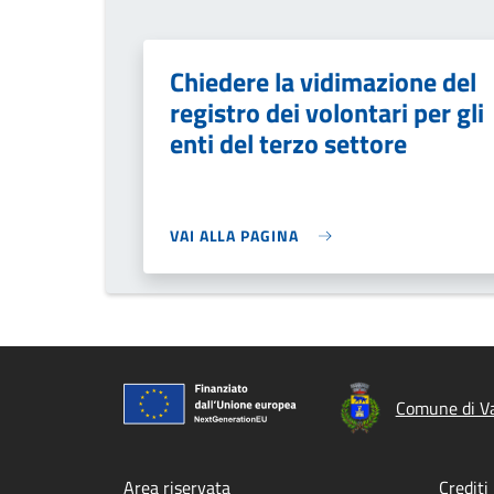
Chiedere la vidimazione del
registro dei volontari per gli
enti del terzo settore
VAI ALLA PAGINA
Comune di Va
Area riservata
Crediti