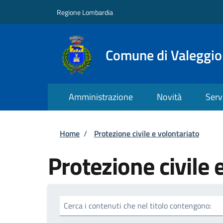
Salta al contenuto principale
Skip to footer content
Regione Lombardia
Comune di Valeggio
Amministrazione
Novità
Serv
Briciole di pane
Home
/
Protezione civile e volontariato
Protezione civile 
Cerca i contenuti che nel titolo contengono: