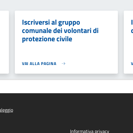
Iscriversi al gruppo
comunale dei volontari di
protezione civile
VAI ALLA PAGINA
leggio
Informativa privacy