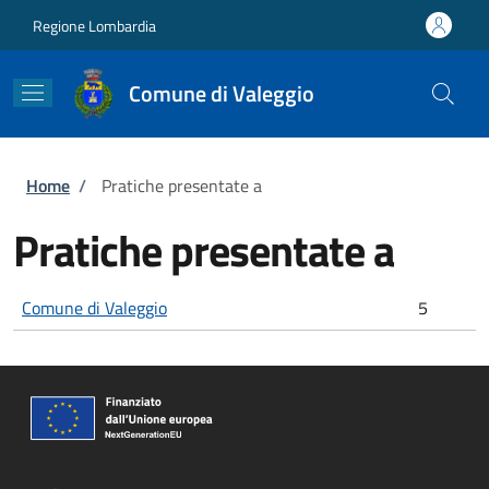
Salta al contenuto principale
Skip to footer content
Regione Lombardia
Comune di Valeggio
Briciole di pane
Home
/
Pratiche presentate a
Pratiche presentate a
Comune di Valeggio
5