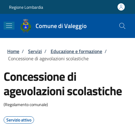
Salta al contenuto principale
Skip to footer content
Regione Lombardia
Comune di Valeggio
Briciole di pane
Home
/
Servizi
/
Educazione e formazione
/
Concessione di agevolazioni scolastiche
Concessione di
agevolazioni scolastiche
(Regolamento comunale)
Servizio attivo